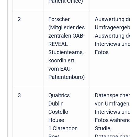
Patient Office)
2
Forscher
Auswertung der
(Mitglieder des
Umfrageergebnis
zentralen OAB-
Auswertung der
REVEAL-
Interviews und
Studienteams,
Fotos
koordiniert
vom EAU-
Patientenbüro)
3
Qualtrics
Datenspeicherun
Dublin
von Umfragen,
Costello
Interviews und
House
Fotos während d
1 Clarendon
Studie;
Row
Datenspeicher fü