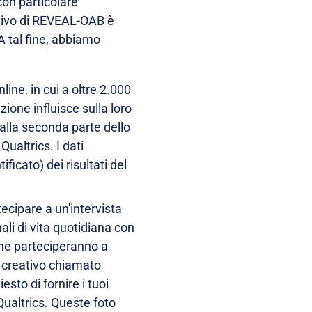
 con particolare
ettivo di REVEAL-OAB è
 tal fine, abbiamo
ne, in cui a oltre 2.000
ione influisce sulla loro
 alla seconda parte dello
Qualtrics. I dati
icato) dei risultati del
tecipare a un'intervista
ali di vita quotidiana con
che parteciperanno a
do creativo chiamato
sto di fornire i tuoi
 Qualtrics. Queste foto