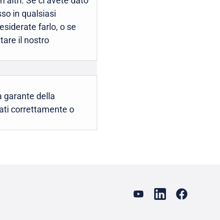
n altri. Se ci avete dato
so in qualsiasi
esiderate farlo, o se
tare il nostro
tà garante della
ttati correttamente o