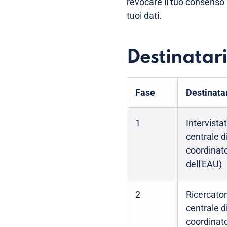
revocare il tuo consenso 
tuoi dati.
Destinatari
Fase
Destinata
1
Intervista
centrale 
coordinato
dell'EAU)
2
Ricercato
centrale 
coordinato