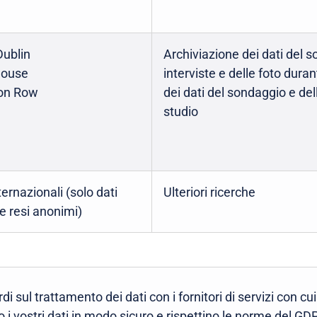
Dublin
Archiviazione dei dati del s
House
interviste e delle foto duran
on Row
dei dati del sondaggio e del
studio
ternazionali (solo dati
Ulteriori ricerche
e resi anonimi)
 sul trattamento dei dati con i fornitori di servizi con cu
 i vostri dati in modo sicuro e rispettino le norme del GDP