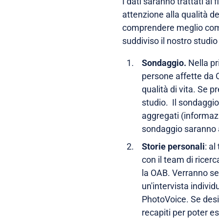
I dati saranno trattati ai 
attenzione alla qualità d
comprendere meglio come 
suddiviso il nostro studio
Sondaggio.
Nella pr
persone affette da O
qualità di vita. Se 
studio. Il sondaggio 
aggregati (informazi
sondaggio saranno ac
Storie personali
: a
con il team di ricer
la OAB. Verranno sel
un'intervista indivi
PhotoVoice. Se desid
recapiti per poter es