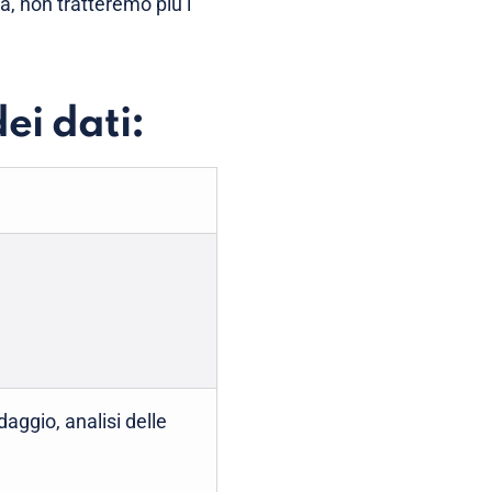
a, non tratteremo più i
ei dati:
daggio, analisi delle