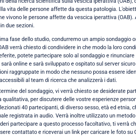
fini della ricerca scientifica sulla vescica iperattiva (OAB),
ella vita delle persone affette da questa patologia. L'obi
vivono le persone affette da vescica iperattiva (OAB). A
 in due sezioni.
ima fase dello studio, condurremo un ampio sondaggio onli
AB verrà chiesto di condividere in che modo la loro condiz
preferite, potete partecipare solo al sondaggio e rinunciare
sarà online e sarà sviluppato e ospitato sul server sicuro 
oni raggruppate in modo che nessuno possa essere identif
cessibili al team di ricerca che analizzerà i dati.
l termine del sondaggio, vi verrà chiesto se desiderate par
ca qualitativa, per discutere delle vostre esperienze person
ezionati 40 partecipanti, di diverso sesso, età ed etnia, 
duale registrata in audio. Verrà inoltre utilizzato un meto
eri partecipare a questo processo facoltativo, ti verrà chie
sere contattato e riceverai un link per caricare le foto su