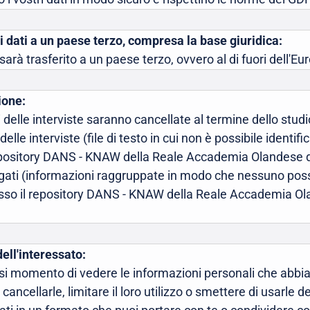
 i dati a un paese terzo, compresa la base giuridica:
rà trasferito a un paese terzo, ovvero al di fuori dell'Eu
ione:
i delle interviste saranno cancellate al termine dello stud
elle interviste (file di testo in cui non è possibile identif
pository DANS - KNAW della Reale Accademia Olandese del
regati (informazioni raggruppate in modo che nessuno poss
so il repository DANS - KNAW della Reale Accademia Olan
dell'interessato:
asi momento di vedere le informazioni personali che abbi
cancellarle, limitare il loro utilizzo o smettere di usarle del 