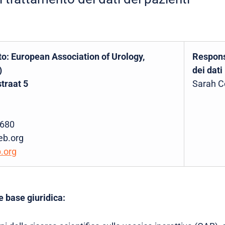
to: European Association of Urology,
Respons
)
dei dati
straat 5
Sarah C
 680
eb.org
.org
e base giuridica: