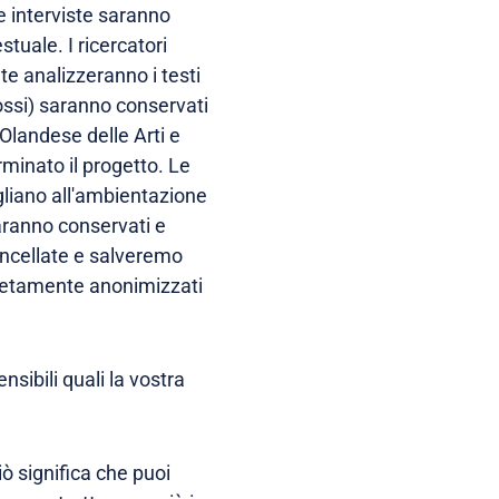
e interviste saranno
tuale. I ricercatori
e analizzeranno i testi
rimossi) saranno conservati
Olandese delle Arti e
rminato il progetto. Le
gliano all'ambientazione
 saranno conservati e
cancellate e salveremo
mpletamente anonimizzati
sibili quali la vostra
iò significa che puoi