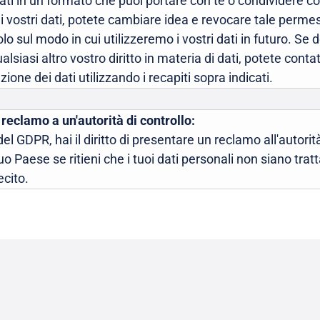
i dati in un formato che puoi portare con te o condividere co
e i vostri dati, potete cambiare idea e revocare tale permes
o sul modo in cui utilizzeremo i vostri dati in futuro. Se d
lsiasi altro vostro diritto in materia di dati, potete contat
ione dei dati utilizzando i recapiti sopra indicati.
 reclamo a un'autorità di controllo:
 del GDPR, hai il diritto di presentare un reclamo all'autori
uo Paese se ritieni che i tuoi dati personali non siano tra
ecito.