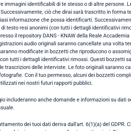
 immagini identificabili di te stesso o di altre persone. L
Successivamente, ciò che dirai sarà trascritto in forma tes
asi informazione che possa identificarti. Successivament
le di testo resi anonimi (con tutti i dettagli identificativi 
 presso il repository DANS - KNAW della Reale Accademia 
gistrazioni audio originali saranno cancellate una volta te
 saranno modificate in bozzetti che riproducono o assomi
con tutti i dettagli identificativi rimossi. Questi bozzetti
le trascrizioni delle interviste. Le foto originali saranno 
e fotografie. Con il tuo permesso, alcuni dei bozzetti co
lizzati nei nostri futuri rapporti pubblici.
ggio includeranno anche domande e informazioni su dati sen
essuale.
rattamento dei tuoi dati deriva dall'art. 6(1)(a) del GDPR. C