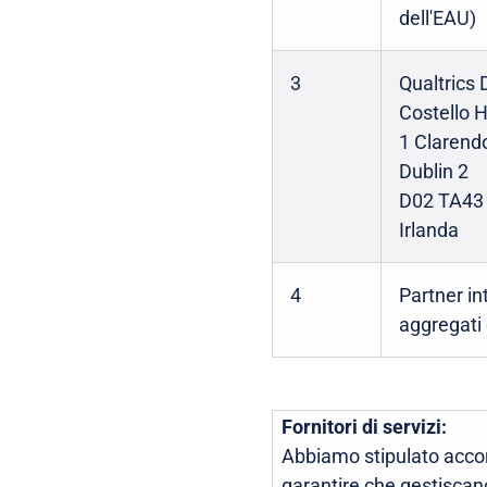
dell'EAU)
3
Qualtrics 
Costello 
1 Clarend
Dublin 2
D02 TA43
Irlanda
4
Partner in
aggregati 
Fornitori di servizi:
Abbiamo stipulato accordi
garantire che gestiscano